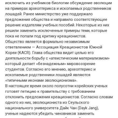
исключить из учебников биологии обсуждение эволюции
на примерах археоптерикса и ископаемых родственников
лошадей. Ранее министерство уже поддержало
предложения общества и направило соответствующее
решение издателям учебных пособий. Некоторые из них
решили заменить исключенные примеры теми, которые
пока не попали под критику креационистов.
Общество является формально независимым
ответвлением — Ассоциация Креационистов Южной
Кореи (KACR). Глава общества видит целью его
деятельности борьбу с «атеистическим материализмом»
который делает «безнадежным» мировоззрение
студентов. Согласно его мнению, археоптерикс и
ископаемые родственники лошадей являются
«типичными иконами эволюционизма».
В настоящее время около полусотни корейских ученых
готовят петицию к правительству с требованием
отклонить предложения креационистов. Согласно словам
одного из них, эволюциониста из Сеульского
национального университета Дайк Чан (Dayk Jang),
ученые надеются убедить чиновников заменить