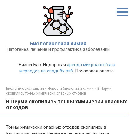
Перейти
к
контенту
Биологическая химия
Патогенез, лечение и профилактика заболеваний
БизнесБас. Недорогая
аренда микроавтобуса
мерседес на свадьбу спб
. Почасовая оплата.
Биологическая химия
»
Новости биологии и химии
»
В Перми
скопились тонны химически опасных отходов
В Перми скопились тонны химически опасных
отходов
Тонны химически опасных отходов скопились в
Кировском районе Перми на территории филиала