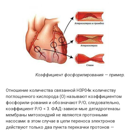
Коэффициент фосфорилирования — пример.
Отношение количества связанной Н3Р04к количеству
поглощенного кислорода (О) называют коэффициентом
фосфорили-рования и обозначают Р/О; следовательно,
коэффициент Р/О < 3. ФАД-зависи-мые дегидрогеназы
мембраны митохондрий не являются протонными
насосами: в этом случае в цепи переноса электронов
действуют только два пункта перекачки протонов —