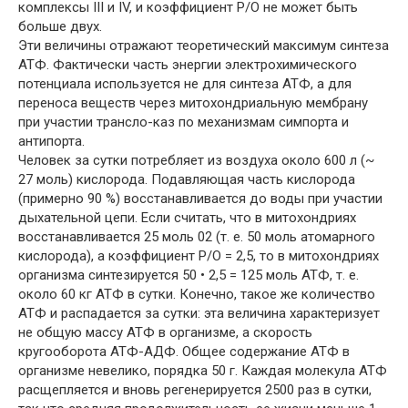
комплексы III и IV, и коэффициент Р/О не может быть
больше двух.
Эти величины отражают теоретический максимум синтеза
АТФ. Фактически часть энергии электрохимического
потенциала используется не для синтеза АТФ, а для
переноса веществ через митохондриальную мембрану
при участии трансло-каз по механизмам симпорта и
антипорта.
Человек за сутки потребляет из воздуха около 600 л (~
27 моль) кислорода. Подавляющая часть кислорода
(примерно 90 %) восстанавливается до воды при участии
дыхательной цепи. Если считать, что в митохондриях
восстанавливается 25 моль 02 (т. е. 50 моль атомарного
кислорода), а коэффициент Р/О = 2,5, то в митохондриях
организма синтезируется 50 • 2,5 = 125 моль АТФ, т. е.
около 60 кг АТФ в сутки. Конечно, такое же количество
АТФ и распадается за сутки: эта величина характеризует
не общую массу АТФ в организме, а скорость
кругооборота АТФ-АДФ. Общее содержание АТФ в
организме невелико, порядка 50 г. Каждая молекула АТФ
расщепляется и вновь регенерируется 2500 раз в сутки,