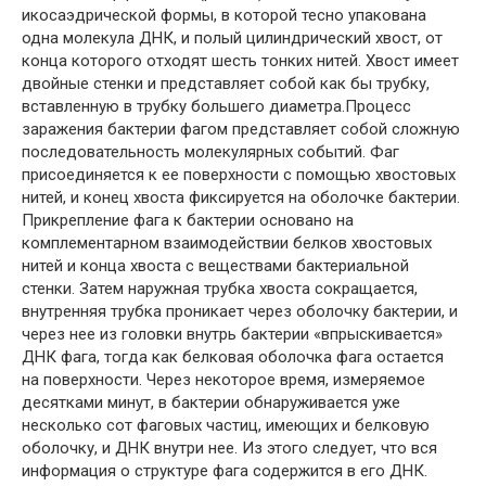
икосаэдрической формы, в которой тесно упакована
одна молекула ДНК, и полый цилиндрический хвост, от
конца которого отходят шесть тонких нитей. Хвост имеет
двойные стенки и представляет собой как бы трубку,
вставленную в трубку большего диаметра.Процесс
заражения бактерии фагом представляет собой сложную
последовательность молекулярных событий. Фаг
присоединяется к ее поверхности с помощью хвостовых
нитей, и конец хвоста фиксируется на оболочке бактерии.
Прикрепление фага к бактерии основано на
комплементарном взаимодействии белков хвостовых
нитей и конца хвоста с веществами бактериальной
стенки. Затем наружная трубка хвоста сокращается,
внутренняя трубка проникает через оболочку бактерии, и
через нее из головки внутрь бактерии «впрыскивается»
ДНК фага, тогда как белковая оболочка фага остается
на поверхности. Через некоторое время, измеряемое
десятками минут, в бактерии обнаруживается уже
несколько сот фаговых частиц, имеющих и белковую
оболочку, и ДНК внутри нее. Из этого следует, что вся
информация о структуре фага содержится в его ДНК.