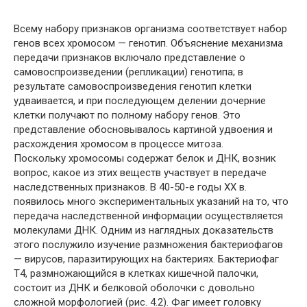
Всему набору признаков организма соответствует набор
генов всех хромосом — генотип. Объяснение механизма
передачи признаков включало представление о
самовоспроизведении (репликации) генотипа; в
результате самовоспроизведения генотип клетки
удваивается, и при последующем делении дочерние
клетки получают по полному набору генов. Это
представление обосновывалось картиной удвоения и
расхождения хромосом в процессе митоза.
Поскольку хромосомы содержат белок и ДНК, возник
вопрос, какое из этих веществ участвует в передаче
наследственных признаков. В 40-50-е годы XX в.
появилось много экспериментальных указаний на то, что
передача наследственной информации осуществляется
молекулами ДНК. Одним из наглядных доказательств
этого послужило изучение размножения бактериофагов
— вирусов, паразитирующих на бактериях. Бактериофаг
Т4, размножающийся в клетках кишечной палочки,
состоит из ДНК и белковой оболочки с довольно
сложной морфологией (рис. 4.2). Фаг имеет головку