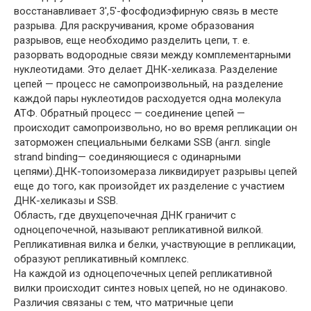
восстанавливает 3′,5′-фосфодиэфирную связь в месте
разрыва. Для раскручивания, кроме образования
разрывов, еще необходимо разделить цепи, т. е.
разорвать водородные связи между комплементарными
нуклеотидами. Это делает ДНК-хеликаза. Разделение
цепей — процесс не самопроизвольный, на разделение
каждой пары нуклеотидов расходуется одна молекула
АТФ. Обратный процесс — соединение цепей —
происходит самопроизвольно, но во время репликации он
заторможен специальными белками SSB (англ. single
strand binding— соединяющиеся с одинарными
цепями).ДНК-топоизомераза ликвидирует разрывы цепей
еще до того, как произойдет их разделение с участием
ДНК-хеликазы и SSB.
Область, где двухцепочечная ДНК граничит с
одноцепочечной, называют репликативной вилкой.
Репликативная вилка и белки, участвующие в репликации,
образуют репликативный комплекс.
На каждой из одноцепочечных цепей репликативной
вилки происходит синтез новых цепей, но не одинаково.
Различия связаны с тем, что матричные цепи