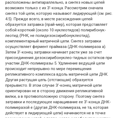
расположены антипараллельно, а синтез новых цепей
возможен только с их З’-конца. Рассмотрим сначала
синтез той цепи, которую называют лидирующей (см. рис.
4.5). Прежде всего, в месте расхождения цепей
образуется затравка (прай-мер), которая представляет
собой короткий (около 10 нуклеотидов) полирибонук-
леотид (РНК, не полидезоксирибонуклеотид),
комплементарный матричной цепи. Синтез затравки
осуществляет фермент праймаза (ДНК-полимераза а).
Затем З’-конец затравки начинает расти уже за счет
присоединения дезоксирибонуклео-тидных остатков при
участии ДНК-полимеразы 5. Удлинение ведущей цепи
происходит непрерывно по мере перемещения
репликативного комплекса вдоль матричной цепи ДНК.
Другая растущая цепь (отстающая) образуется
прерывисто. В этом случае З’-конец матричной цепи
ориентирован не в сторону движения репликативной
вилки, а в противоположную сторону. Поэтому синтез
затравки и последующее наращивание ее З’-конца ДНК-
полимеразой е (другая ДНК-полимераза, не та, которая
действует в лидирующей цепи) начинаются не в точке