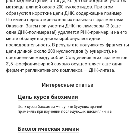
расхождения цепей, а тогда, когда освободится участок
матрицы длиной около 200 нуклеотидов. При этом
образуются короткие цепи ДНК, содержащие праймер.
По имени первооткрывателя их называют фрагментами
Оказаки. Затем при участии ДНК-по-лимеразы (3 (еще
одна ДНК-полимераза!) удаляется РНК-праймер, и на его
месте образуется дезоксирибонуклеотидная
последовательность. В результате получаются фрагменты
цепи длиной около 200 нуклеотидов (у эукариот), не
соединенные между собой. Соединение этих фрагментов
3′,5′-фосфодиэфирной связью осуществляет еще один
фермент репликативного комплекса — ДНК-лигаза.
Интересные статьи
Цель курса биохимии
Цель курса биохимии — научить будущих врачей
применять при изучении последующих дисциплин и в
Биологическая химия