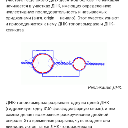
участвует еще около двух десятков белков. Репликация
начинается в участках ДНК, имеющих определенную
нуклеотидную последовательность и называемых
ориджинами (англ. origin — начало). Этот участок узнают
и присоединяются к нему ДНК-топоизомераза и ДНК-
хеликаза.
Репликация ДНК.
ДНК-топоизомераза разрывает одну из цепей ДНК
(гидролизует одну 3′,5′-фосфодиэфирную связь), и тем
самым делает возможным раскручивание двойной
спирали. Это временные разрывы, чуть позднее они
ликвидируются: та же ДНК-топоизомераза