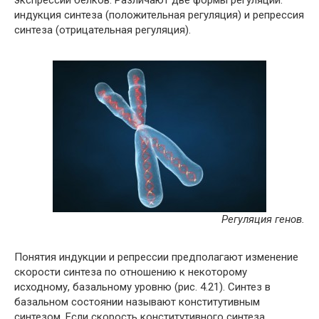
экспрессии белков. Различают две формы регуляции:
индукция синтеза (положительная регуляция) и репрессия
синтеза (отрицательная регуляция).
Регуляция генов.
Понятия индукции и репрессии предполагают изменение
скорости синтеза по отношению к некоторому
исходному, базальному уровню (рис. 4.21). Синтез в
базальном состоянии называют конститутивным
синтезом. Если скорость конститутивного синтеза