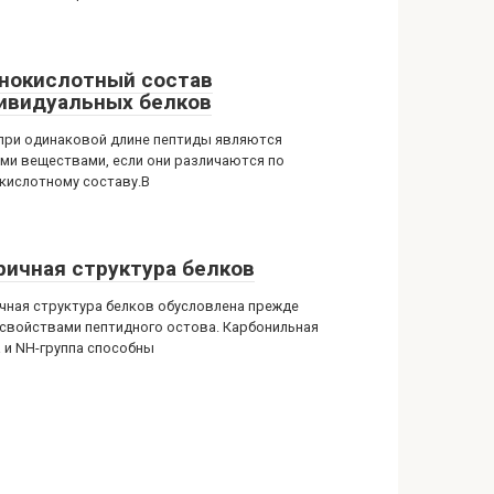
нокислотный состав
ивидуальных белков
при одинаковой длине пептиды являются
ми веществами, если они различаются по
кислотному составу.В
ричная структура белков
чная структура белков обусловлена прежде
 свойствами пептидного остова. Карбонильная
а и NH-группа способны