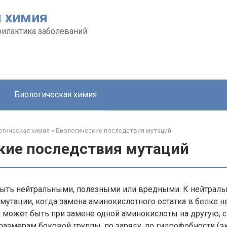
я химия
филактика заболеваний
Биологическая химия
огическая химия
»
Биологические последствия мутаций
кие последствия мутаций
быть нейтральными, полезными или вредными. К нейтральн
е мутации, когда замена аминокислотного остатка в белке н
к может быть при замене одной аминокислоты на другую, 
размерам боковой группы, по заряду, по гидрофобности (