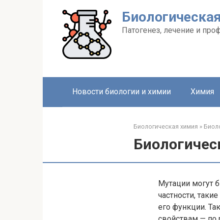
Перейти
Биологическа
к
контенту
Патогенез, лечение и про
Новости биологии и химии
Химия
Биологическая химия
»
Биол
Биологичес
Мутации могут 
частности, таки
его функции. Та
свойствам — по 