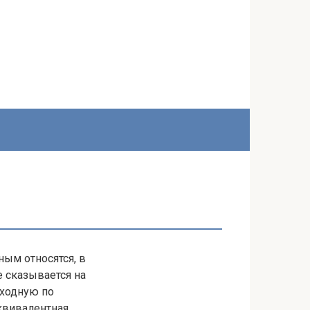
ым относятся, в
е сказывается на
сходную по
эквивалентная