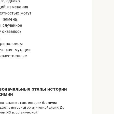
о, однако,
ий: изменения
оятностью могут
— замена,
ы случайное
 оказалось
.
 При половом
ические мутации
окачественные
воначальные этапы истории
химии
начальные этапы истории биохимии
дают с историей органической химии. До
ины XIX в. органической