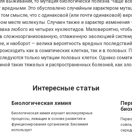
я выживания, то мутация биологически полезна. Чаще всег
 вредными. Это обусловлено случайным характером мутац
том смысле, что с одинаковой (или почти одинаковой) вер
ом месте молекулы. Случаен также и характер изменения 
авка любого из четырех нуклеотидов. Маловероятно, чтоб
в сложноорганизованную, отлаженную эволюцией систему
е, и наоборот — велика вероятность вредных последствий
роисходить как в соматических клетках, так и в половых.
следуются только мутации половых клеток. Однако сомат
иной таких тяжелых и распространенных болезней, как зл
Интересные статьи
Биологическая химия
Пер
био
Биологическая химия изучает молекулярные
процессы, лежащие в основе развития и
Перво
функционирования организмов. Биохимия
совпа
использует
серед