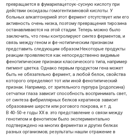
превращается в фумарилацетоук-сусную кислоту при
действии оксидазы гомогентизиновой кислоты. У
больных алкаптонурией этот фермент отсутствует или его
активность очень низка, поэтому превращения тирозина
останавливаются на этой стадии. Теперь можно было
заключить, что гены контролируют синтез ферментов, и
связь между геном и фе-нотипическим признаком
представить следующим образом:Некоторые продукты
реакции проявляются как непосредственно видимые
фенотипические признаки классического типа, например
пигмент цветка. Однако первым продуктом гена может
быть не обязательно фермент, а любой белок, свойства
которого определяют тот или иной фенотипический
признак. Например, от зрительного пурпура (родопсина)
сетчатки глаза зависит способность воспринимать свет,
от синтеза фибриллярных белков кератинов зависит
образование шерсти или рогового покрова, и т. д.
В 40-50-е годы XX в. это представление о связи между
генотипом и фенотипом было экспериментально
подтверждено на многих ферментах и других белках
разных организмов; результаты нашли отражение в