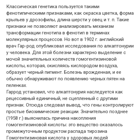
Классическая генетика пользуется такими
фенотипическими признаками, как окраска цветка, форма
крыльев у дрозофилы, длина шерсти у овец и т. п. Такие
признаки не позволяют анализировать механизм
трансформации генотипа в фенотип в терминах
молекулярных процессов. Но вот в 1902 г. английский
врач Гар-род опубликовал исследования по алкаптонурии
у человека. Для этой болезни характерно выделение с
мочой значительных количеств гомогентизиновой
кислоты, которая, окисляясь кислородом воздуха,
образует черный пигмент. Болезнь врожденная, и ее
обычно обнаруживают по появлению черных пятен на
пеленках.
Гаррод установил, что алкаптонурия наследуется как
рецессивный единичный, не сцепленный с другими
признак. Отсюда следовал вывод, что гены контролируют
простые биохимические реакции. Значительно позднее
(1958 г.) выяснилась причина накопления
гомогентизиновой кислоты: это вещество оказалось
промежуточным продуктом распада тирозина
Гомогентизиновая кислота у здоровых людей