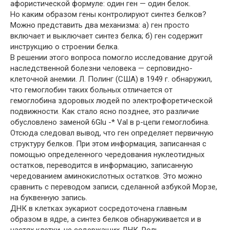
афористической формуле: один ген — один белок.
Но каким образом гены контролируют синтез белков?
Можно представить два механизма: а) ген просто
включает и выключает синтез белка; б) ген содержит
инструкцию о строении белка.
В решении этого вопроса помогло исследование другой
наследственной болезни человека — серповидно-
клеточной анемии. Л. Полинг (США) в 1949 г. обнаружил,
что гемоглобин таких больных отличается от
гемоглобина здоровых людей по электрофоретической
подвижности. Как стало ясно позднее, это различие
обусловлено заменой 6Glu -* Val в р-цепи гемоглобина.
Отсюда следовал вывод, что ген определяет первичную
структуру белков. При этом информация, записанная с
помощью определенного чередования нуклеотидных
остатков, переводится в информацию, записанную
чередованием аминокислотных остатков. Это можно
сравнить с переводом записи, сделанной азбукой Морзе,
на буквенную запись.
ДНК в клетках эукариот сосредоточена главным
образом в ядре, а синтез белков обнаруживается и в