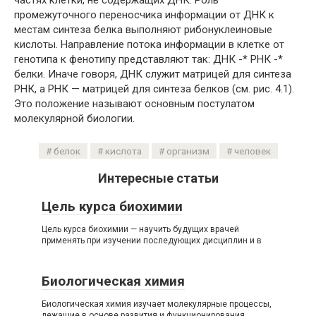
частях клетки, не содержащих ДНК. Роль
промежуточного переносчика информации от ДНК к
местам синтеза белка выполняют рибонуклеиновые
кислоты. Направление потока информации в клетке от
генотипа к фенотипу представляют так: ДНК -* РНК -*
белки. Иначе говоря, ДНК служит матрицей для синтеза
РНК, а РНК — матрицей для синтеза белков (см. рис. 4.1).
Это положение называют основным постулатом
молекулярной биологии.
белок
кислота
организм
человек
Интересные статьи
Цель курса биохимии
Цель курса биохимии — научить будущих врачей
применять при изучении последующих дисциплин и в
Биологическая химия
Биологическая химия изучает молекулярные процессы,
лежащие в основе развития и функционирования