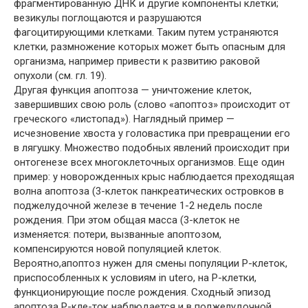
фрагментированную ДНК и другие компоненты клетки;
везикулы поглощаются и разрушаются
фагоцитирующими клетками. Таким путем устраняются
клетки, размножение которых может быть опасным для
организма, например привести к развитию раковой
опухоли (см. гл. 19).
Другая функция апоптоза — уничтожение клеток,
завершивших свою роль (слово «апоптоз» происходит от
греческого «листопад»). Наглядный пример —
исчезновение хвоста у головастика при превращении его
в лягушку. Множество подобных явлений происходит при
онтогенезе всех многоклеточных организмов. Еще один
пример: у новорожденных крыс наблюдается преходящая
волна апоптоза (3-клеток панкреатических островков в
поджелудочной железе в течение 1-2 недель после
рождения. При этом общая масса (3-клеток не
изменяется: потери, вызванные апоптозом,
компенсируются новой популяцией клеток.
Вероятно,апоптоз нужен для смены популяции Р-клеток,
приспособленных к условиям in utero, на Р-клетки,
функционирующие после рождения. Сходный эпизод
апоптоза Р-кле-ток наблюдается и в поджелудочной