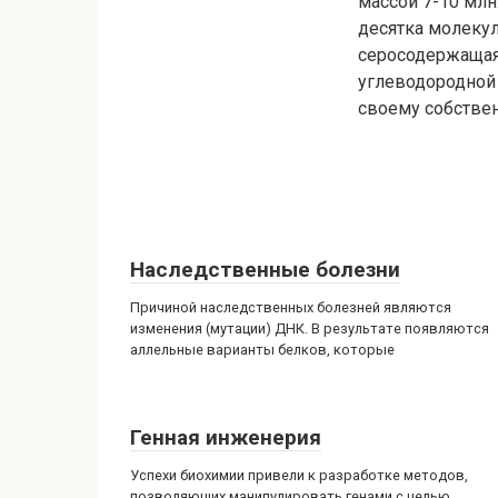
массой 7-10 млн
десятка молекул
серосодержащая 
углеводородной 
своему собствен
Наследственные болезни
Причиной наследственных болезней являются
изменения (мутации) ДНК. В результате появляются
аллельные варианты белков, которые
Генная инженерия
Успехи биохимии привели к разработке методов,
позволяющих манипулировать генами с целью