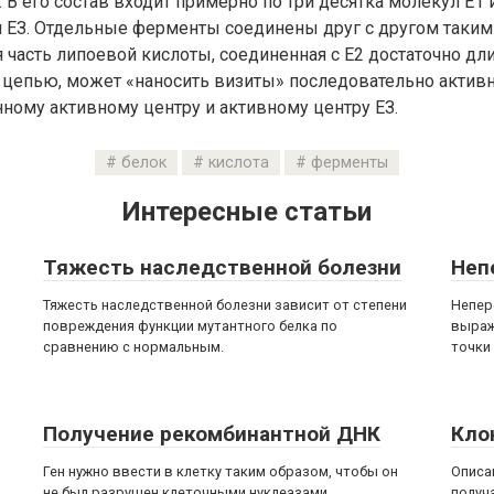
. В его состав входит примерно по три десятка молекул Е1 
 ЕЗ. Отдельные ферменты соединены друг с другом таким 
часть липоевой кислоты, соединенная с Е2 достаточно дл
цепью, может «наносить визиты» последовательно активн
ному активному центру и активному центру ЕЗ.
белок
кислота
ферменты
Интересные статьи
Тяжесть наследственной болезни
Неп
Тяжесть наследственной болезни зависит от степени
Непер
повреждения функции мутантного белка по
выраж
сравнению с нормальным.
точки
Получение рекомбинантной ДНК
Кло
Ген нужно ввести в клетку таким образом, чтобы он
Описа
не был разрушен клеточными нуклеазами,
получ