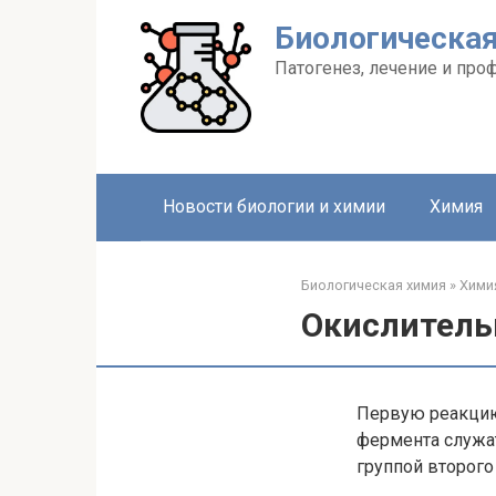
Перейти
Биологическа
к
контенту
Патогенез, лечение и про
Новости биологии и химии
Химия
Биологическая химия
»
Хими
Окислитель
Первую реакцию 
фермента служат
группой второго