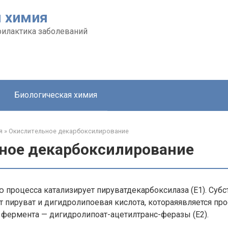
я химия
филактика заболеваний
Биологическая химия
я
»
Окислительное декарбоксилирование
ное декарбоксилирование
процесса катализирует пируватдекарбоксилаза (Е1). Субс
 пируват и дигидролипоевая кислота, котораяявляется про
 фермента — дигидролипоат-ацетилтранс-феразы (Е2).