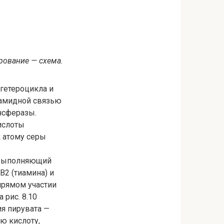
рование — схема.
гетероцикла и
 амидной связью
нсферазы.
ислоты
к атому серы
 выполняющий
В2 (тиамина) и
прямом участии
 рис. 8.10
я пирувата —
ю кислоту,