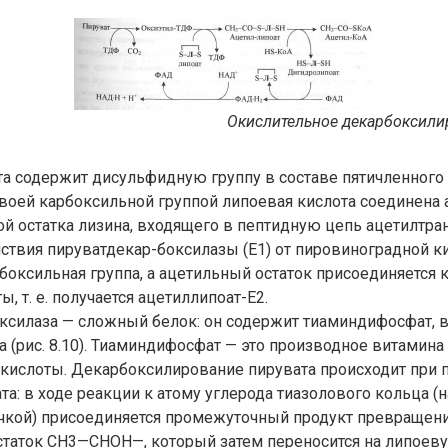
Окислительное декарбоксили
а содержит дисульфидную группу в составе пятичленного 
воей карбоксильной группой липоевая кислота соединена
ой остатка лизина, входящего в пептидную цепь ацетилтра
йствия пируватдекар-боксилазы (Е1) от пировиноградной к
боксильная группа, а ацетильный остаток присоединяется 
, т. е. получается ацетиллипоат-Е2.
ксилаза — сложный белок: он содержит тиаминдифосфат,
 (рис. 8.10). Тиаминдифосфат — это производное витамина 
кислоты. Декарбоксилирование пирувата происходит при 
а: в ходе реакции к атому углерода тиазолового кольца (на
чкой) присоединяется промежуточный продукт превращени
таток СН3—СНОН—, который затем переносится на липоеву