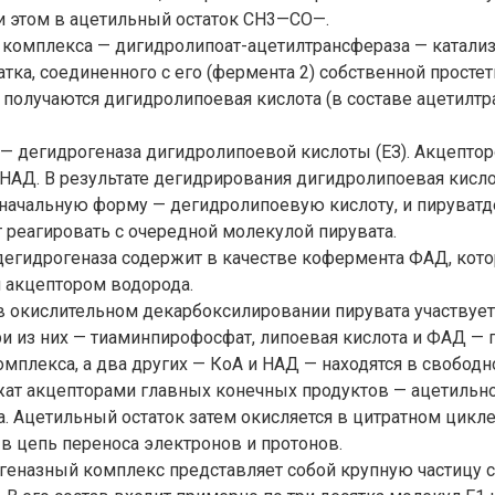
и этом в ацетильный остаток СН3—СО—.
 комплекса — дигидролипоат-ацетилтрансфераза — катализ
атка, соединенного с его (фермента 2) собственной простет
м получаются дигидролипоевая кислота (в составе ацетилт
— дегидрогеназа дигидролипоевой кислоты (ЕЗ). Акцепто
НАД. В результате дегидрирования дигидролипоевая кисл
 начальную форму — дегидролипоевую кислоту, и пируват
реагировать с очередной молекулой пирувата.
егидрогеназа содержит в качестве кофермента ФАД, кот
акцептором водорода.
в окислительном декарбоксилировании пирувата участвует
и из них — тиаминпирофосфат, липоевая кислота и ФАД — 
мплекса, а два других — КоА и НАД — находятся в свобод
жат акцепторами главных конечных продуктов — ацетильно
. Ацетильный остаток затем окисляется в цитратном цикле,
в цепь переноса электронов и протонов.
геназный комплекс представляет собой крупную частицу 