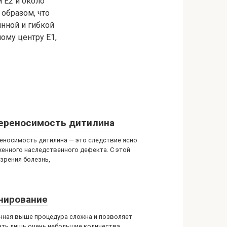
и Е2 и около
образом, что
инной и гибкой
ому центру Е1,
ереносимость дитилина
еносимость дитилина — это следствие ясно
енного наследственного дефекта. С этой
 зрения болезнь,
нирование
нная выше процедура сложна и позволяет
ать лишь очень небольшие количества