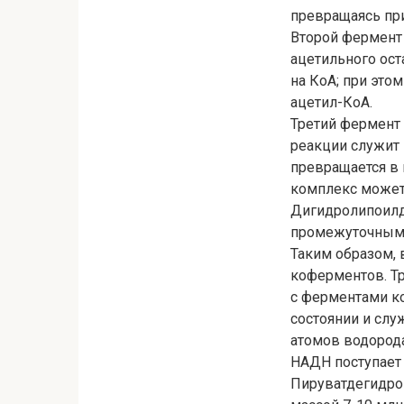
превращаясь пр
Второй фермент
ацетильного ост
на КоА; при это
ацетил-КоА.
Третий фермент 
реакции служит 
превращается в
комплекс может 
Дигидролипоилд
промежуточным 
Таким образом, 
коферментов. Тр
с ферментами ко
состоянии и слу
атомов водорода
НАДН поступает 
Пируватдегидро