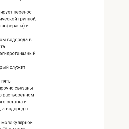
ирует перенос
ической группой,
рансферазы) и
ром водорода в
ота
дегидрогеназный
орый служит
 пять
прочно связаны
но растворенном
го остатка и
 а водород с
с молекулярной