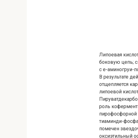
Липоевая кислот
боковую цепь; с
с е-аминогруи-п
В результате де
отщепляется кар
липоевой кислоты
Пируватдекарбо
роль кофермента
пирофосфорной 
тиаминди-фосфат
помечен звездо
оксиэтильный ос